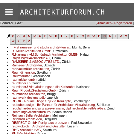
Benutzer: Gast
[
Anmelden / Registrieren
]
Adressen
0
A
B
C
D
E
F
G
H
I
J
K
L
M
N
O
P
R
S
T
U
V
W
X
Y
Z
r + st ramseier und stucki architekten ag
, Muri b. Bern
R. Keller Architekten GmbH
, Uhwiesen
R.Hartmann+M.Schüpbach Architektur GMBH
, Nidau
Ralph Wipfli Architektur AG
, Cham
RAMSEIER & ASSOCIATES LTD.
, Zürich
Ramseier Architektur
, Uznach
raphael müller architekten
, Zürich
Raumdimension
, Solothurn
Raumformat
, Gelterkinden
raumgleiter.gmbh
, zürich
raumlabor.ch
, zürich
raumlabor3 Visualisierungsstudio Karlsruhe
, Karlsruhe
RaumProduktGestaltung Gmbh
, Zürich
raumundso architekten
, Brugg
raumwerk designstudio
, zuerich
RDOK - Räume Dinge Objekte Konzepte
, Stadtbergen
redcube design - Ihr Partner für Architektur Visualisierung
, Schlieren
regula harder und jürg spreyermann, dipl. architekten eth/sia/bsa
, Zürich
Rehm Ingo Architekturbüro
, Baden-Baden
Reimann Sidler Architekten
, Meiringen
Reinhard Architekten
, Hergiswil
RESPECT GmbH Fertighaus produzent
, Ptuj Slowenien
retowicki.ch _ Architekt und Gestalter
, Luzern
RHG Architektur AG
, Solothurn
RHS Architekten
, Brugg