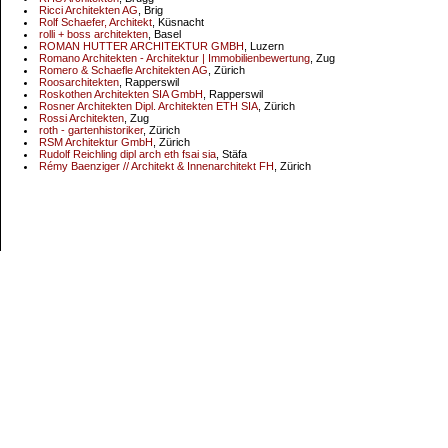
Ricci Architekten AG
, Brig
Rolf Schaefer, Architekt
, Küsnacht
rolli + boss architekten
, Basel
ROMAN HUTTER ARCHITEKTUR GMBH
, Luzern
Romano Architekten - Architektur | Immobilienbewertung
, Zug
Romero & Schaefle Architekten AG
, Zürich
Roosarchitekten
, Rapperswil
Roskothen Architekten SIA GmbH
, Rapperswil
Rosner Architekten Dipl. Architekten ETH SIA
, Zürich
Rossi Architekten
, Zug
roth - gartenhistoriker
, Zürich
RSM Architektur GmbH
, Zürich
Rudolf Reichling dipl arch eth fsai sia
, Stäfa
Rémy Baenziger // Architekt & Innenarchitekt FH
, Zürich