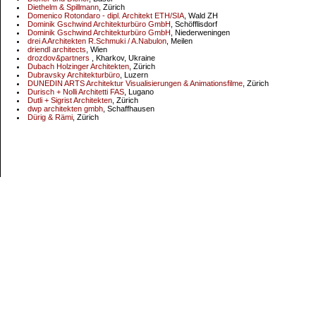
Diethelm & Spillmann
, Zürich
Domenico Rotondaro - dipl. Architekt ETH/SIA
, Wald ZH
Dominik Gschwind Architekturbüro GmbH
, Schöfflisdorf
Dominik Gschwind Architekturbüro GmbH
, Niederweningen
drei A Architekten R.Schmuki / A.Nabulon
, Meilen
driendl architects
, Wien
drozdov&partners
, Kharkov, Ukraine
Dubach Holzinger Architekten
, Zürich
Dubravsky Architekturbüro
, Luzern
DUNEDIN ARTS Architektur Visualisierungen & Animationsfilme
, Zürich
Durisch + Nolli Architetti FAS
, Lugano
Dutli + Sigrist Architekten
, Zürich
dwp architekten gmbh
, Schaffhausen
Dürig & Rämi
, Zürich