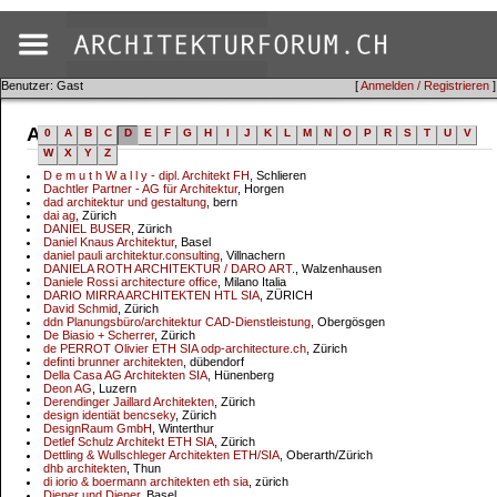
Benutzer: Gast
[
Anmelden / Registrieren
]
Adressen
0
A
B
C
D
E
F
G
H
I
J
K
L
M
N
O
P
R
S
T
U
V
W
X
Y
Z
D e m u t h W a l l y - dipl. Architekt FH
, Schlieren
Dachtler Partner - AG für Architektur
, Horgen
dad architektur und gestaltung
, bern
dai ag
, Zürich
DANIEL BUSER
, Zürich
Daniel Knaus Architektur
, Basel
daniel pauli architektur.consulting
, Villnachern
DANIELA ROTH ARCHITEKTUR / DARO ART.
, Walzenhausen
Daniele Rossi architecture office
, Milano Italia
DARIO MIRRA ARCHITEKTEN HTL SIA
, ZÜRICH
David Schmid
, Zürich
ddn Planungsbüro/architektur CAD-Dienstleistung
, Obergösgen
De Biasio + Scherrer
, Zürich
de PERROT Olivier ETH SIA odp-architecture.ch
, Zürich
definti brunner architekten
, dübendorf
Della Casa AG Architekten SIA
, Hünenberg
Deon AG
, Luzern
Derendinger Jaillard Architekten
, Zürich
design identiät bencseky
, Zürich
DesignRaum GmbH
, Winterthur
Detlef Schulz Architekt ETH SIA
, Zürich
Dettling & Wullschleger Architekten ETH/SIA
, Oberarth/Zürich
dhb architekten
, Thun
di iorio & boermann architekten eth sia
, zürich
Diener und Diener
, Basel