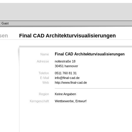
: Gast
sen
Final CAD Architekturvisualisierungen
Final CAD Architekturvisualisierungen
Name
Adresse
noltestraße 18
30451 hannover
Telefon
0511 760 81 31
E-Mail
info@final-cad.de
Web
http://www.final-cad.de
Region
Keine Angaben
Kerngeschäft
Wettbewerbe, Entwurf