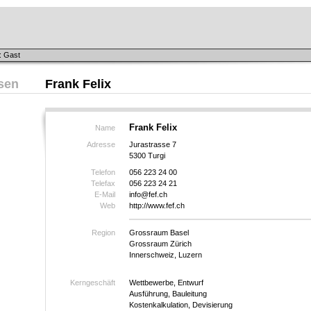
: Gast
sen
Frank Felix
Frank Felix
Name
Adresse
Jurastrasse 7
5300 Turgi
Telefon
056 223 24 00
Telefax
056 223 24 21
E-Mail
info@fef.ch
Web
http://www.fef.ch
Region
Grossraum Basel
Grossraum Zürich
Innerschweiz, Luzern
Kerngeschäft
Wettbewerbe, Entwurf
Ausführung, Bauleitung
Kostenkalkulation, Devisierung