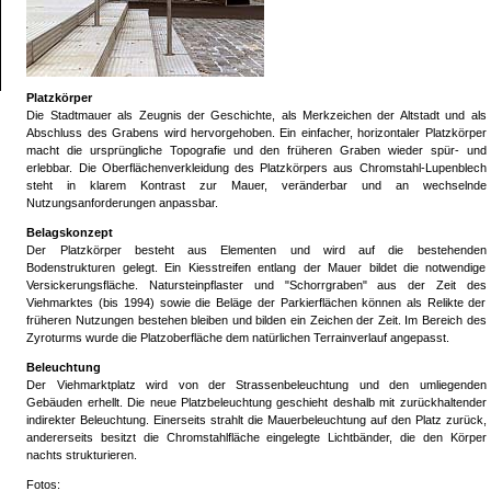
Platzkörper
Die Stadtmauer als Zeugnis der Geschichte, als Merkzeichen der Altstadt und als
Abschluss des Grabens wird hervorgehoben. Ein einfacher, horizontaler Platzkörper
macht die ursprüngliche Topografie und den früheren Graben wieder spür- und
erlebbar. Die Oberflächenverkleidung des Platzkörpers aus Chromstahl-Lupenblech
steht in klarem Kontrast zur Mauer, veränderbar und an wechselnde
Nutzungsanforderungen anpassbar.
Belagskonzept
Der Platzkörper besteht aus Elementen und wird auf die bestehenden
Bodenstrukturen gelegt. Ein Kiesstreifen entlang der Mauer bildet die notwendige
Versickerungsfläche. Natursteinpflaster und "Schorrgraben" aus der Zeit des
Viehmarktes (bis 1994) sowie die Beläge der Parkierflächen können als Relikte der
früheren Nutzungen bestehen bleiben und bilden ein Zeichen der Zeit. Im Bereich des
Zyroturms wurde die Platzoberfläche dem natürlichen Terrainverlauf angepasst.
Beleuchtung
Der Viehmarktplatz wird von der Strassenbeleuchtung und den umliegenden
Gebäuden erhellt. Die neue Platzbeleuchtung geschieht deshalb mit zurückhaltender
indirekter Beleuchtung. Einerseits strahlt die Mauerbeleuchtung auf den Platz zurück,
andererseits besitzt die Chromstahlfläche eingelegte Lichtbänder, die den Körper
nachts strukturieren.
Fotos: