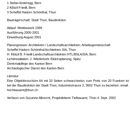
1 Stefan Anderegg, Bern
2 Klötzli Friedli, Bern
3 Scheffel Hadorn Schönthal, Thun
Bauträgerschaft: Stadt Thun, Baudirektion
Ablauf: Wettbewerb 1999
Ausführung 2000-2001
Einweihung August 2001
Planungsteam: Architekten / Landschaftsarchitekten: Arbeitsgemeinschaft
Scheffel Hadorn Schönthal Architekten SIA, Thun
H. Klötzli B. Friedli Landschaftsarchitekten HTL/BSLA/SIA, Bern
Lichtinstallation: J. Wiederkehr Elektroplanung, Spiez
Denkmalpflege des Kanton Bern
Archäologischer Dienst des Kanton Bern
Literatur
Eine Objektbroschüre A4 mit 20 Seiten schwarz/weiss zum Preis von 20 Franken ist
bei der Baudirektion der Stadt Thun, Industriestrasse 2, 3602 Thun zu beziehen. email:
hochbauamt@thun.ch
Verfasst von Suzanne Albrecht, Projektleiterin Tiefbauamt, Thun 4. Sept. 2002