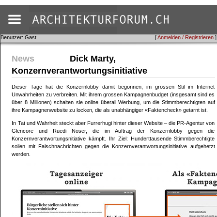
Benutzer: Gast
[
Anmelden / Registrieren
]
News
Dick Marty,
Konzernverantwortungsinitiative
Dieser Tage hat die Konzernlobby damit begonnen, im grossen Stil im Internet
Unwahrheiten zu verbreiten. Mit ihrem grossen Kampagnenbudget (insgesamt sind es
über 8 Millionen) schalten sie online überall Werbung, um die Stimmberechtigten auf
ihre Kampagnenwebsite zu locken, die als unabhängiger «Faktencheck» getarnt ist.
In Tat und Wahrheit steckt aber Furrerhugi hinter dieser Website – die PR-Agentur von
Glencore und Ruedi Noser, die im Auftrag der Konzernlobby gegen die
Konzernverantwortungsnitiative kämpft. Ihr Ziel: Hunderttausende Stimmberechtigte
sollen mit Falschnachrichten gegen die Konzernverantwortungsinitiative aufgehetzt
werden.