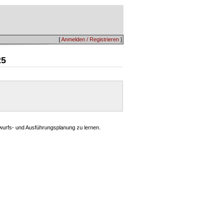
[
Anmelden / Registrieren
]
25
ntwurfs- und Ausführungsplanung zu lernen.