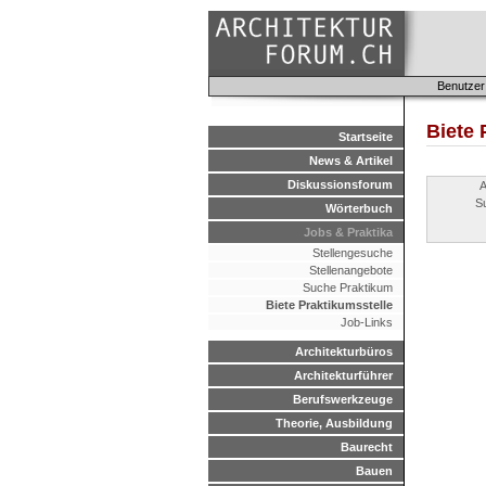
Benutzer
Biete 
Startseite
News & Artikel
Diskussionsforum
A
S
Wörterbuch
Jobs & Praktika
Stellengesuche
Stellenangebote
Suche Praktikum
Biete Praktikumsstelle
Job-Links
Architekturbüros
Architekturführer
Berufswerkzeuge
Theorie, Ausbildung
Baurecht
Bauen