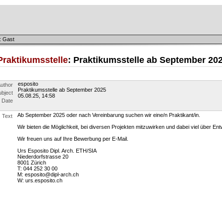
: Gast
Praktikumsstelle
: Praktikumsstelle ab September 20
esposito
uthor
Praktikumsstelle ab September 2025
ubject
05.08.25, 14:58
Date
Ab September 2025 oder nach Vereinbarung suchen wir eine/n Praktikant/in.
Text
Wir bieten die Möglichkeit, bei diversen Projekten mitzuwirken und dabei viel über E
Wir freuen uns auf Ihre Bewerbung per E-Mail.
Urs Esposito Dipl. Arch. ETH/SIA
Niederdorfstrasse 20
8001 Zürich
T: 044 252 30 00
M: esposito@dipl-arch.ch
W: urs.esposito.ch