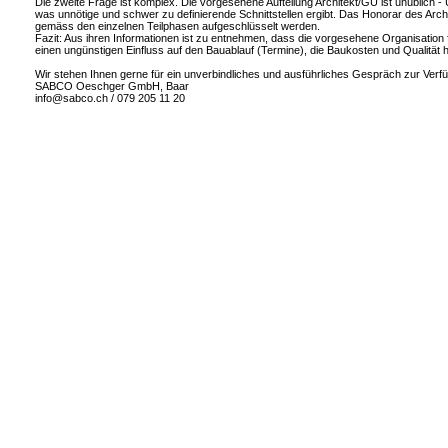
Die zweite Frage ist komplex. Die vorgesehene Aufteilung Architekt/GU ist unüblich
was unnötige und schwer zu definierende Schnittstellen ergibt. Das Honorar des Arc
gemäss den einzelnen Teilphasen aufgeschlüsselt werden.
Fazit: Aus ihren Informationen ist zu entnehmen, dass die vorgesehene Organisation f
einen ungünstigen Einfluss auf den Bauablauf (Termine), die Baukosten und Qualität
Wir stehen Ihnen gerne für ein unverbindliches und ausführliches Gespräch zur Verf
SABCO Oeschger GmbH, Baar
info@sabco.ch / 079 205 11 20