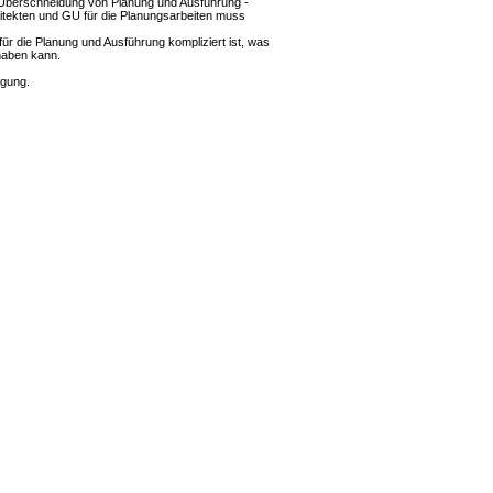
 - Überschneidung von Planung und Ausführung -
hitekten und GU für die Planungsarbeiten muss
ür die Planung und Ausführung kompliziert ist, was
 haben kann.
ügung.