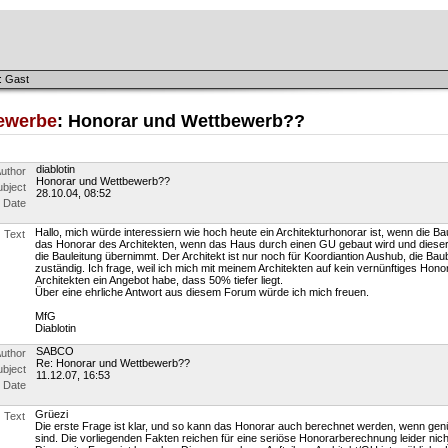
: Gast
ewerbe
: Honorar und Wettbewerb??
diablotin
uthor
Honorar und Wettbewerb??
ubject
28.10.04, 08:52
Date
Hallo, mich würde interessiern wie hoch heute ein Architekturhonorar ist, wenn die B
Text
das Honorar des Architekten, wenn das Haus durch einen GU gebaut wird und diese
die Bauleitung übernimmt. Der Architekt ist nur noch für Koordiantion Aushub, die B
zuständig. Ich frage, weil ich mich mit meinem Architekten auf kein vernünftiges Hono
Architekten ein Angebot habe, dass 50% tiefer liegt.
Über eine ehrliche Antwort aus diesem Forum würde ich mich freuen.
MfG
Diablotin
SABCO
uthor
Re: Honorar und Wettbewerb??
ubject
11.12.07, 16:53
Date
Grüezi
Text
Die erste Frage ist klar, und so kann das Honorar auch berechnet werden, wenn ge
sind. Die vorliegenden Fakten reichen für eine seriöse Honorarberechnung leider nich