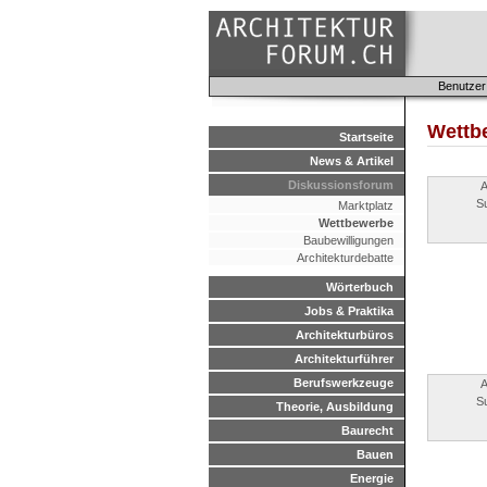
Benutzer
Wettb
Startseite
News & Artikel
Diskussionsforum
A
S
Marktplatz
Wettbewerbe
Baubewilligungen
Architekturdebatte
Wörterbuch
Jobs & Praktika
Architekturbüros
Architekturführer
Berufswerkzeuge
A
S
Theorie, Ausbildung
Baurecht
Bauen
Energie