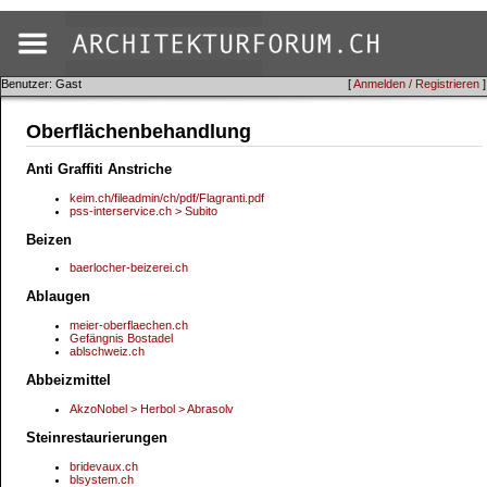
Benutzer: Gast
[
Anmelden / Registrieren
]
Oberflächenbehandlung
Anti Graffiti Anstriche
keim.ch/fileadmin/ch/pdf/Flagranti.pdf
pss-interservice.ch > Subito
Beizen
baerlocher-beizerei.ch
Ablaugen
meier-oberflaechen.ch
Gefängnis Bostadel
ablschweiz.ch
Abbeizmittel
AkzoNobel > Herbol > Abrasolv
Steinrestaurierungen
bridevaux.ch
blsystem.ch