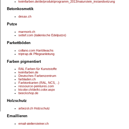
keimfarben.de/de/produktprogramm_2013/naturstein_instandsetzung
Betonkosmetik
desax.ch
Putze
marmorit.ch
settef.com (italienische Edelputze)
Parkettböden
collano.com Hartölwachs
triptrap.dk Pflegeanleitung
Farben pigmentiert
RAL Farben für Kunststoffe
keimfarben.de
Deutsches Farbenzentrum
farbladen.ch
Farbtonkarten (RAL, NCS, ..)
ressource-peintures.com
ktcolor.ch/de/kt.color.aspx
beeckshop.de
Holzschutz
arbezol.ch Holzschutz
Emaillieren
email-ateliersteiner.ch