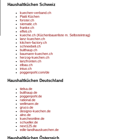
Haushaltküchen Schweiz
kuechen-verband.ch
Piatti Küchen
forster.ch
siematic.ch
franke.ch
effeti.ch
kueche.ch (Küchenbauerliste m. Selbsteintrag)
lanz-kuechen.ch
kitchen-factory.ch
schneebeli.ch
bulthaup.ch
baumann-kuechen.ch
herzog-kuechen.ch
lanzfronten.ch
elbau.ch
intuo.ch
poggenpohl.com/de
Haushaltküchen Deutschland
tielsa.de
bulthaup.de
poggenpohl.de
rational.de
wellmann.de
gruco.de
designo-kuechen.de
alno.de
kuecheonline.de
schueller.de
next125.de
edle-landhauskuechen.de
Haushaltküchen Österreich