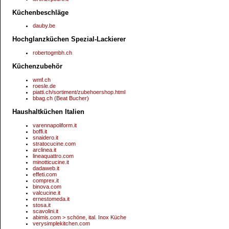
Küchenbeschläge
dauby.be
Hochglanzküchen Spezial-Lackierer
robertogmbh.ch
Küchenzubehör
wmf.ch
roesle.de
piatti.ch/sortiment/zubehoershop.html
bbag.ch (Beat Bucher)
Haushaltküchen Italien
varennapoliform.it
boffi.it
snaidero.it
stratocucine.com
arclinea.it
lineaquattro.com
minotticucine.it
dadaweb.it
effeti.com
comprex.it
binova.com
valcucine.it
ernestomeda.it
stosa.it
scavolini.it
abimis.com > schöne, ital. Inox Küche
verysimplekitchen.com