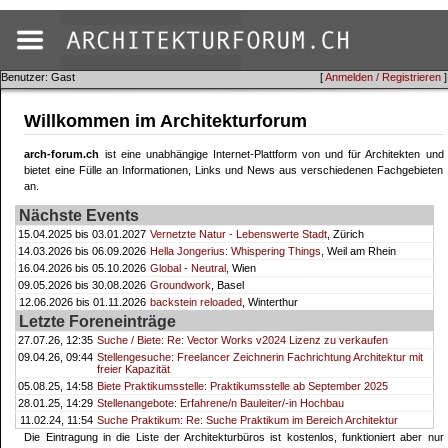
Benutzer: Gast
[
Anmelden / Registrieren
]
Willkommen im Architekturforum
arch-forum.ch
ist eine unabhängige Internet-Plattform von und für Architekten und
bietet eine Fülle an Informationen, Links und News aus verschiedenen Fachgebieten
an.
Nächste Events
15.04.2025 bis 03.01.2027
Vernetzte Natur - Lebenswerte Stadt
, Zürich
14.03.2026 bis 06.09.2026
Hella Jongerius: Whispering Things
, Weil am Rhein
16.04.2026 bis 05.10.2026
Global - Neutral
, Wien
09.05.2026 bis 30.08.2026
Groundwork
, Basel
12.06.2026 bis 01.11.2026
backstein reloaded
, Winterthur
Letzte Foreneinträge
27.07.26, 12:35
Suche / Biete: Re: Vector Works v2024 Lizenz zu verkaufen
09.04.26, 09:44
Stellengesuche: Freelancer Zeichnerin Fachrichtung Architektur mit
freier Kapazität
05.08.25, 14:58
Biete Praktikumsstelle: Praktikumsstelle ab September 2025
28.01.25, 14:29
Stellenangebote: Erfahrene/n Bauleiter/-in Hochbau
11.02.24, 11:54
Suche Praktikum: Re: Suche Praktikum im Bereich Architektur
Die Eintragung in die Liste der Architekturbüros ist kostenlos, funktioniert aber nur