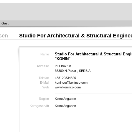
: Gast
sen
Studio For Architectural & Structural Engin
Studio For Architectural & Structural Eng
Name
"KONIN"
Adresse
P.O.Box 98
36300 N.Pazar , SERBIA
Telefax
+38120334320
E-Mail
koninco@koninco.com
Web
www.koninco.com
Region
Keine Angaben
Kerngeschäft
Keine Angaben