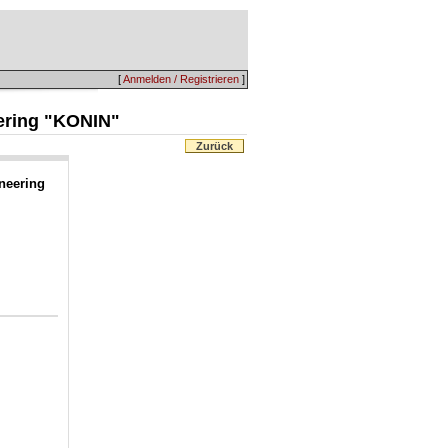
[
Anmelden / Registrieren
]
eering "KONIN"
Zurück
ineering