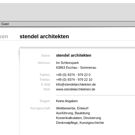
: Gast
sen
stendel architekten
stendel architekten
Name
Adresse
Im Schlosspark
63863 Eschau - Sommerau
Telefon
+49 (0) 9374 - 979 22 0
Telefax
+49 (0) 9374 - 979 22 10
E-Mail
info@stendelarchitekten.de
Web
www.stendelarchitekten.de
Region
Keine Angaben
Kerngeschäft
Wettbewerbe, Entwurf
Ausführung, Bauleitung
Kostenkalkulation, Devisierung
Denkmalpflege, Kunstgeschichte