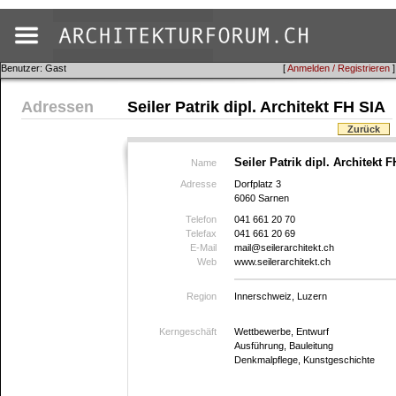
Benutzer: Gast
[
Anmelden / Registrieren
]
Adressen
Seiler Patrik dipl. Architekt FH SIA
Zurück
Seiler Patrik dipl. Architekt 
Name
Adresse
Dorfplatz 3
6060 Sarnen
Telefon
041 661 20 70
Telefax
041 661 20 69
E-Mail
mail@seilerarchitekt.ch
Web
www.seilerarchitekt.ch
Region
Innerschweiz, Luzern
Kerngeschäft
Wettbewerbe, Entwurf
Ausführung, Bauleitung
Denkmalpflege, Kunstgeschichte