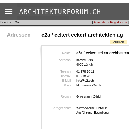
Benutzer: Gast
[
Anmelden / Registrieren
]
Adressen
e2a / eckert eckert architekten ag
Zurück
e2a / eckert eckert architekte
Name
Adresse
hardstr. 219
8005 zürich
Telefon
01 278 78 11
Telefax
01 278 78 15
E-Mail
info@e2a.ch
Web
http://www.e2a.ch
Region
Grossraum Zürich
Kerngeschäft
Wettbewerbe, Entwurf
Ausführung, Bauleitung