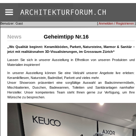
Benutzer: Gast
[
Anmelden / Registrieren
]
News
Geheimtipp Nr.16
„Wo Qualität beginnt: Keramikböden, Parkett, Natursteine, Marmor & Sanitär –
jetzt mit realitätsnahen 3D‑Visualisierungen, im Grossraum Zürich“
Lassen Sie sich in unserer Ausstellung in Effretikon von unseren Produkten und
Materialien inspirieren!
In unserer Ausstellung können Sie eine Vielzahl unserer Angebote live erleben:
Keramikfliesen, Naturstein, Badmöbel, Parkett und vieles mehr.
Unser Showroom präsentiert eine sorgfältige Auswahl an Badezimmermöbeln,
Mischbatterien, Duschen, Badewannen, Toiletten und Sanitäranlagen namhafter
Hersteller. Unser kompetentes Team steht Ihnen gerne zur Verfügung, um Ihre
Wünsche zu besprechen.