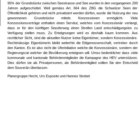
95% der Grundstücke zwischen Seestrasse und See wurden in den vergangenen 200
Jahren aufgeschüttet. Weil gemäss Art. 664 des ZBG die Schweizer Seen der
Öffentlichkeit gehören und nicht privatisiert werden dürfen, wurde die Nutzung der neu
gewonnenen Grundstücke mittels Konzessionen ermöglicht. Viele
Konzessionsverträge enthalten einen Servitut, welches vom Konzessionär verlangt,
dass er für den künftigen Seeuferweg einen Streifen Land entschädigungslos zu
Verfügung stellen muss. Zu Enteignungen wird es deshalb kaum kommen. Aus
rechtlicher Sicht, sind die aktuellen Nutzer keine Eigentümer, sondern Konzessionäre.
Rechtmässige Eigentümerin bleibt weiterhin die Eidgenossenschaft, vertreten durch
den Kanton. Es ist also nicht die Uferinitiative welche die Konzessionäre, sondern der
Regierungsrat welcher die Bevölkerung enteignen will. Umso bedenklicher dass viele
kommunale und kantonale Behördenmitglieder die Kampagne des HEV unterstützen.
Dies dürfen sie als Privatpersonen, als Behördenmitglied sollten Sie den Entscheid
dem Souverän überlassen.
Planergruppe Hecht, Urs Esposito und Hannes Strebel