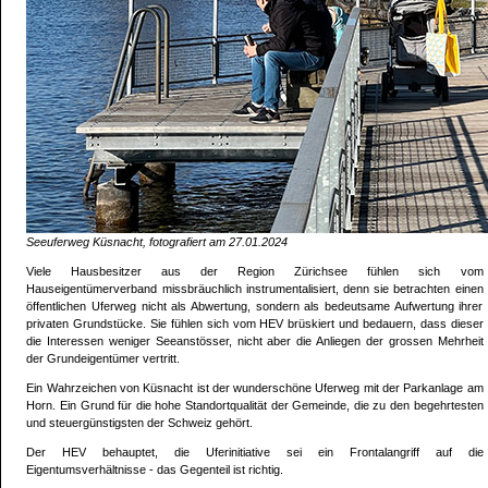
Seeuferweg Küsnacht, fotografiert am 27.01.2024
Viele Hausbesitzer aus der Region Zürichsee fühlen sich vom
Hauseigentümerverband missbräuchlich instrumentalisiert, denn sie betrachten einen
öffentlichen Uferweg nicht als Abwertung, sondern als bedeutsame Aufwertung ihrer
privaten Grundstücke. Sie fühlen sich vom HEV brüskiert und bedauern, dass dieser
die Interessen weniger Seeanstösser, nicht aber die Anliegen der grossen Mehrheit
der Grundeigentümer vertritt.
Ein Wahrzeichen von Küsnacht ist der wunderschöne Uferweg mit der Parkanlage am
Horn. Ein Grund für die hohe Standortqualität der Gemeinde, die zu den begehrtesten
und steuergünstigsten der Schweiz gehört.
Der HEV behauptet, die Uferinitiative sei ein Frontalangriff auf die
Eigentumsverhältnisse - das Gegenteil ist richtig.