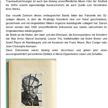
Traumaufzeichnungen ist auch das bislang unveröffentlichte Album «Von der Kindheit
bis 1943» sowohl eigenständige Ausdrucksform als auch Quelle zum Verständnis
ihres Werks.
Das visuelle Zentrum dieses umfangreichen Bands bildet das Faksimile des 92-
seitigen Albums, in dem die 45-jährige Künstlerin eine von Hand geschriebene,
gezeichnete und mit eingeklebten Bildern ergänzte Autobiografie collagiert hat. Darum
herum werden über 1000 unveröffentlichte Dokumente aus sieben Jahrzehnten im
Originalwortlaut wiedergegeben:
die Briefe an die Mutter, den Vater und den Ehemann, die Korrespondenz mit Künstlern
wie Max Ernst, Marcel Duchamp, Leonor Fini, Intellektuellen wie André Breton und
André Pieyre de Mandiargues und mit Kuratoren wie Franz Meyer, Bice Curiger oder
Jean-Christophe Ammann.
Diese Dokumente waren bislang unter Verschluss und geben jetzt einen
aussergewöhnlich persönlichen Einblick in Meret Oppenheims Leben und Schaffen.