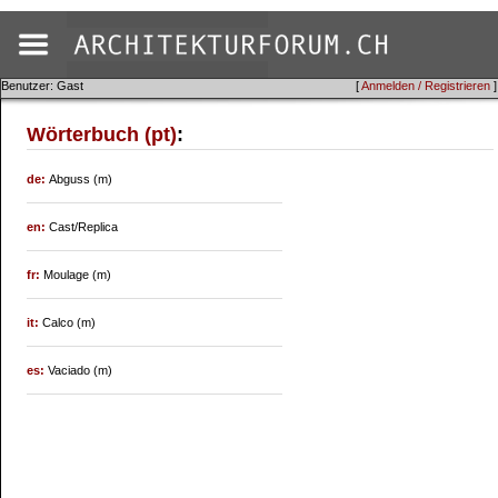
Benutzer: Gast
[
Anmelden / Registrieren
]
Wörterbuch (pt)
:
de:
Abguss (m)
en:
Cast/Replica
fr:
Moulage (m)
it:
Calco (m)
es:
Vaciado (m)