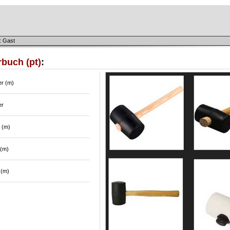
: Gast
buch (pt)
:
r (m)
r
 (m)
 (m)
 (m)