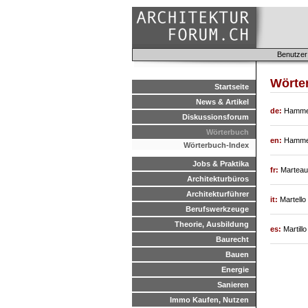
Benutzer
Wörter
Startseite
News & Artikel
de:
Hamme
Diskussionsforum
Wörterbuch
en:
Hamme
Wörterbuch-Index
Jobs & Praktika
fr:
Marteau
Architekturbüros
Architekturführer
it:
Martello
Berufswerkzeuge
Theorie, Ausbildung
es:
Martillo
Baurecht
Bauen
Energie
Sanieren
Immo Kaufen, Nutzen