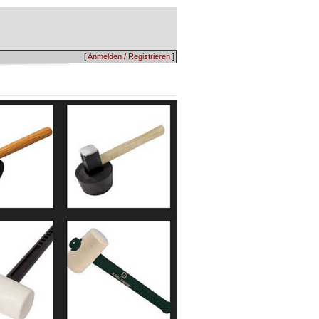
[
Anmelden / Registrieren
]