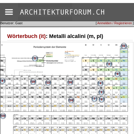
Benutzer: Gast
[
Anmelden / Registrieren
]
Wörterbuch (it)
: Metalli alcalini (m, pl)
11
5
2
9
8
10
16
12
4
3
7
6
14
13