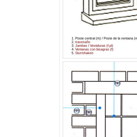
Poste central (m) / Poste de la ventana (m
travesaño
Jambas / Vestiduras (f.pl)
Ventanas con bisagras (f)
Sturmhaken
9
7
8