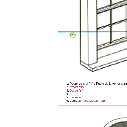
1
Poste central (m) / Poste de la ventana (m
travesaño
Borde (m)
Escalón (m)
Jambas / Vestiduras (f.pl)