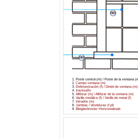
6
5
Poste central (m) / Poste de la ventana (m
Campo ventana (m)
Defenestración (f) / Dintel de ventana (m)
travesaño
Alféizar (m) / Alféizar de la ventana (m)
Varilla metálica (f) / Varilla de metal (f)
Intradós (m)
Jambas / Vestiduras (f.pl)
Bleiglasfenster-Horizontalstab