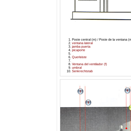
Poste central (m) / Poste de la ventana (m
ventana lateral
jamba puerta
picaporte
Querleiste
Ventana del ventilador (f)
umbral
Senkrechtstab
6
2
3