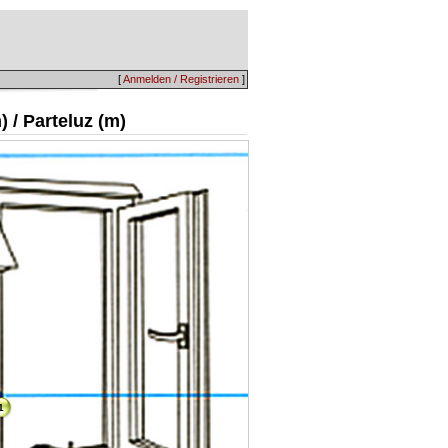
[
Anmelden / Registrieren
]
) / Parteluz (m)
1