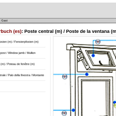
: Gast
rbuch (es)
: Poste central (m) / Poste de la ventana (m
fosten (m) / Fensterpfosten (m)
4
post / Window jamb / Mullion
(m) / Poteau de fenêtre (m)
trale / Palo della finestra / Montante
2
3