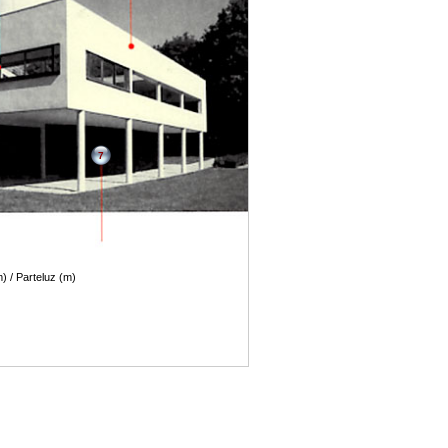
7
) / Parteluz (m)