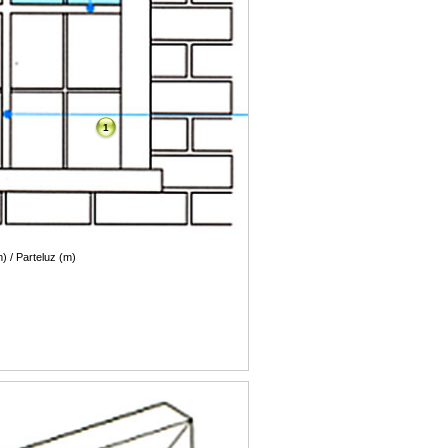
1
) / Parteluz (m)