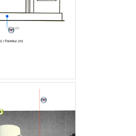
9
) / Parteluz (m)
5
1