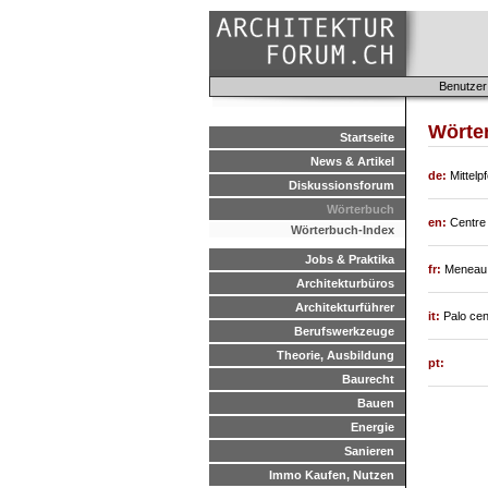
Benutzer
Wörte
Startseite
News & Artikel
de:
Mittelp
Diskussionsforum
Wörterbuch
en:
Centre 
Wörterbuch-Index
Jobs & Praktika
fr:
Meneau 
Architekturbüros
Architekturführer
it:
Palo cen
Berufswerkzeuge
Theorie, Ausbildung
pt:
Baurecht
Bauen
Energie
Sanieren
Immo Kaufen, Nutzen