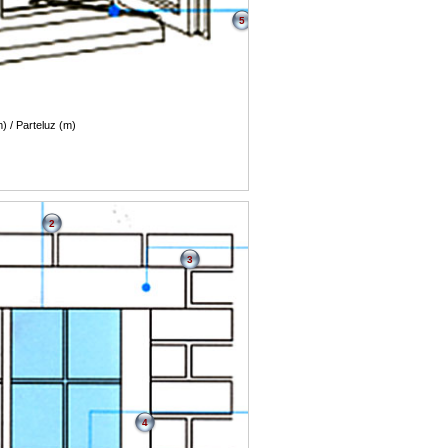
5
) / Parteluz (m)
2
3
4