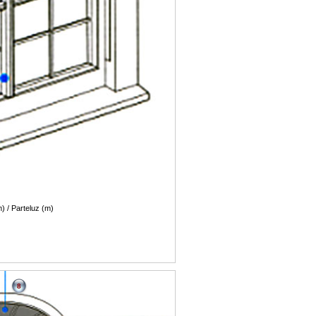
) / Parteluz (m)
8