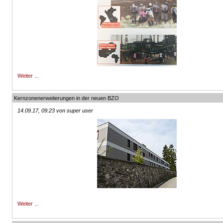
Weiter ...
Kernzonenerweiterungen in der neuen BZO
14.09.17, 09:23 von super user
Weiter ...