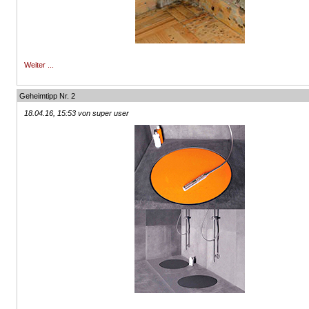
Weiter ...
Geheimtipp Nr. 2
18.04.16, 15:53 von super user