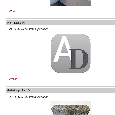
Weiter ...
Arch-Dict 1.04
21.09.20, 07:57 von super user
Weiter ...
Geheimtipp Nr. 10
20.04.20, 09:39 von super user