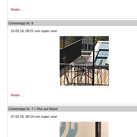
Weiter ...
Geheimtipp Nr. 8
10.05.19, 08:21 von super user
Weiter ...
Geheimtipp Nr. 7 > Plot auf Wand
07.02.19, 08:14 von super user