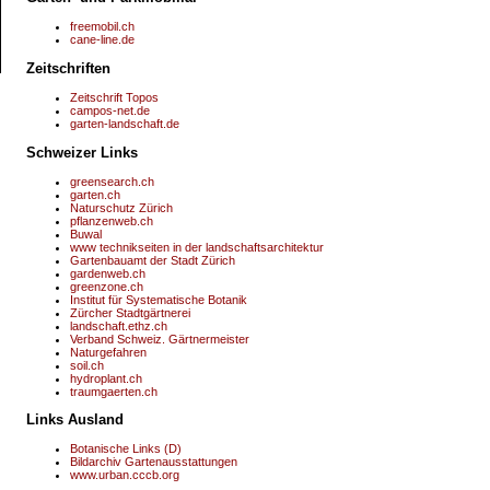
freemobil.ch
cane-line.de
Zeitschriften
Zeitschrift Topos
campos-net.de
garten-landschaft.de
Schweizer Links
greensearch.ch
garten.ch
Naturschutz Zürich
pflanzenweb.ch
Buwal
www technikseiten in der landschaftsarchitektur
Gartenbauamt der Stadt Zürich
gardenweb.ch
greenzone.ch
Institut für Systematische Botanik
Zürcher Stadtgärtnerei
landschaft.ethz.ch
Verband Schweiz. Gärtnermeister
Naturgefahren
soil.ch
hydroplant.ch
traumgaerten.ch
Links Ausland
Botanische Links (D)
Bildarchiv Gartenausstattungen
www.urban.cccb.org