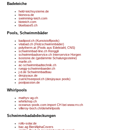
Badeteiche
held-teichsysteme.de
bionova.de
swimming-teich.com
bioteich.com
bluebase5.ch
Pools, Schwimmbäder
badipool.ch (Kunststoffpools)
vitabad.ch (Holzschwimmbäder)
polytherm.at (Pools aus Edelstahl, CNS)
schwimmbad-line.ch Renggli
schwimmbadservice.ch Interservice Horgen
isostone.de (gedämmte Schalungssteine)
marlin.ch
ac-schwimmbadtechnik.ch
ruegg-schwimmbaeder.ch
j-d.de Schwimmbadbau
desjoyaux.de
zuerichseepool.ch (desjoyaux pools)
poolpassion.de
Whirlpools
mathys-ag.ch
whirlishop.ch
oceanus-pools.com import CH bei www.rrv.ch
villeroy-boch.ch/de/whirlpools
Schwimmbadabdeckungen
rollo-solar.de
bac.ag BieriAlphaCovers