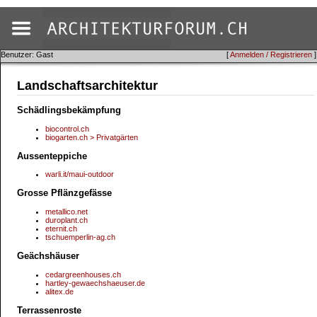
Benutzer: Gast
[
Anmelden / Registrieren
]
Landschaftsarchitektur
Schädlingsbekämpfung
biocontrol.ch
biogarten.ch > Privatgärten
Aussenteppiche
warli.it/maui-outdoor
Grosse Pflänzgefässe
metallico.net
duroplant.ch
eternit.ch
tschuemperlin-ag.ch
Geächshäuser
cedargreenhouses.ch
hartley-gewaechshaeuser.de
alitex.de
Terrassenroste