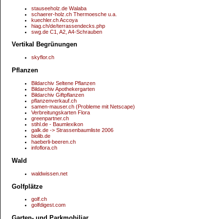
stauseeholz.de Walaba
schaerer-holz.ch Thermoesche u.a.
kuechler.ch Accoya
hiag.ch/de/terrassendecks.php
swg.de C1, A2, A4-Schrauben
Vertikal Begrünungen
skyflor.ch
Pflanzen
Bildarchiv Seltene Pflanzen
Bildarchiv Apothekergarten
Bildarchiv Giftpflanzen
pflanzenverkauf.ch
samen-mauser.ch (Probleme mit Netscape)
Verbreitungskarten Flora
greenpartner.ch
stihl.de - Baumlexikon
galk.de -> Strassenbaumliste 2006
biolib.de
haeberli-beeren.ch
infoflora.ch
Wald
waldwissen.net
Golfplätze
golf.ch
golfdigest.com
Garten- und Parkmobiliar