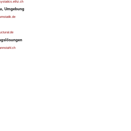
ystatics.ethz.ch
u, Umgebung
umstatik.de
uctural.de
ngslösungen
annstahl.ch