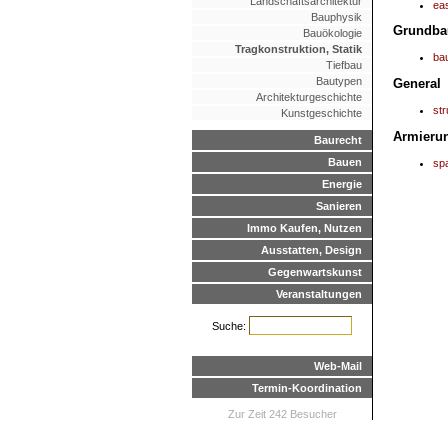
Landschaftsarchitektur
eas
Bauphysik
Grundba
Bauökologie
Tragkonstruktion, Statik
ba
Tiefbau
Bautypen
General
Architekturgeschichte
str
Kunstgeschichte
Armieru
Baurecht
Bauen
sp
Energie
Sanieren
Immo Kaufen, Nutzen
Ausstatten, Design
Gegenwartskunst
Veranstaltungen
Suche:
Web-Mail
Termin-Koordination
Zur Zeit 242 Besucher