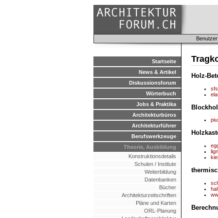
Benutzer
Tragko
Startseite
News & Artikel
Holz-Be
Diskussionsforum
sf
Wörterbuch
el
Jobs & Praktika
Blockho
Architekturbüros
piu
Architekturführer
Holzkast
Berufswerkzeuge
eg
Theorie, Ausbildung
lig
Konstruktionsdetails
ki
Schulen / Institute
thermisc
Weiterbildung
Datenbanken
sc
Bücher
ha
ww
Architekturzeitschriften
Pläne und Karten
Berechn
ORL-Planung