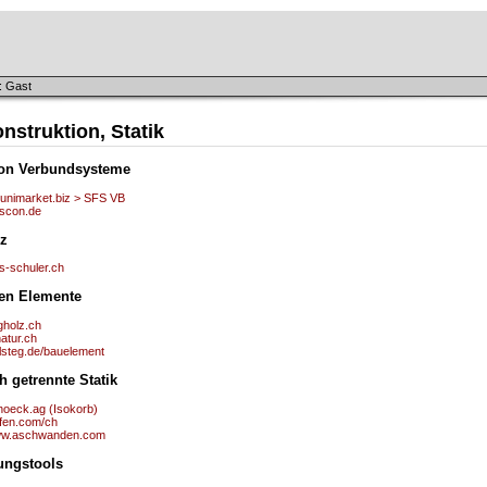
: Gast
nstruktion, Statik
ton Verbundsysteme
sunimarket.biz > SFS VB
ascon.de
lz
s-schuler.ch
en Elemente
gholz.ch
natur.ch
elsteg.de/bauelement
h getrennte Statik
hoeck.ag (Isokorb)
lfen.com/ch
w.aschwanden.com
ungstools