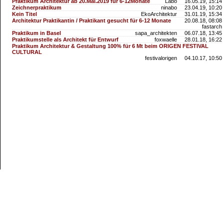
Praktikum Architektur ab 20.Mai.2019 für 6-12Monate
Labo
16.05.19, 15:14
Zeichnerpraktikum
ninabo
23.04.19, 10:20
Kein Titel
EkoArchitektur
31.01.19, 15:34
Architektur Praktikantin / Praktikant gesucht für 6-12 Monate
20.08.18, 08:08
fastarch
Praktikum in Basel
sapa_architekten
06.07.18, 13:45
Praktikumstelle als Architekt für Entwurf
foxwaelle
28.01.18, 16:22
Praktikum Architektur & Gestaltung 100% für 6 Mt beim ORIGEN FESTIVAL
CULTURAL
festivalorigen
04.10.17, 10:50