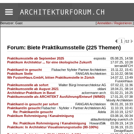
Benutzer: Gast
[
Anmelden / Registrieren
]
/12
Forum: Biete Praktikumsstelle (225 Themen)
Praktikumsstelle ab September 2025
esposito
05.08.25, 14:58
Praktikum Architektur ... für eine ökologische Zukunft
17.07.25, 10:28
terrainAFCH
Praktikant/-in gesucht
Flubacher Nyfeler Partner Architekten
15.11.22, 15:41
Praktikum Stelle
FANGAN Architekten
11.10.22, 08:56
Wir FusionHaus.GmbH, bitten Praktikumstelle in Zürich
14.07.22, 13:49
FusionHaus
Praktikumsstelle ab sofort
Walter Bürgi Innenarchitektur AG
07.02.22, 11:36
Praktikumsstelle ab August 2021
oldani
18.04.21, 08:14
Architektur-Praktikum in Basel
ackermann-arch
01.02.21, 16:25
Praktikumsstelle als ARCHITEKT Ausführung/Entwurf (W/M/D)
17.01.20, 07:38
Vesely Architekten
Praktikant/-in gesucht per sofort
FANGAN Architekten
06.01.20, 16:33
Praktikant/in gesucht
Flubacher - Nyfeler + Partner Architekten AG
11.10.19, 10:41
Re: Praktikant/in gesucht
Adela
20.10.19, 12:57
Praktikum Rohrreinigung / Kanalreinigung
03.08.16, 00:34
ablaufentstopfung-zuerich.ch
Re: Praktikum Rohrreinigung / Kanalreinigung
HowardSilk
03.09.19, 14:19
Praktikum: In Architektur Visualisierungsstudio (80-100%)
11.06.19, 15:21
DesignRaum